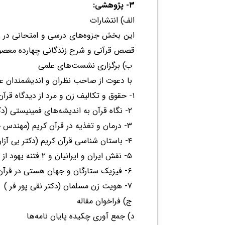
۳- پژوهشی:
الف) انتشارات
این بخش جزوه‌های درسی و امتحانی در زمی
قصص قرآنی و شرح زندگانی چهارده معصوم ع
ب) برگزاری نشست‌های علمی
با دعوت از صاحب نظران و اندیشمندان عل
۱- حقوق و تکالیف زن و مرد از دیدگاه قرآن (دکتر نقی پور فر و سرکار خانم ظهیری)
۲- نگاه قرآن به اندیشه‌های فمینیستی (دکتر نقی پور فر)
۳- درمان و تغذیه در قرآن کریم (مهندس خدادادی)
۴- باستان شناسی قرآن کریم (دکتر بی آزار شیرازی)
۵- نقش ایران و ایرانیان و ۲ فتنه یهود از دیدگاه قرآن کریم (دکتر نقی پور فر)
۶- فیزیک ستارگان و جهان هستی در قرآن کریم (دکتر امیدیانی)
۷- هویت زن مسلمان (دکتر نقی پور فر )
ج) فراخوان مقاله
د) جمع آوری چکیده پایان نامه‌ها