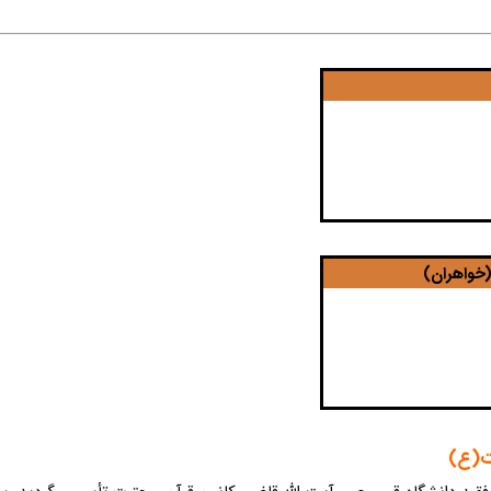
خواهران)
ت‌(ع)